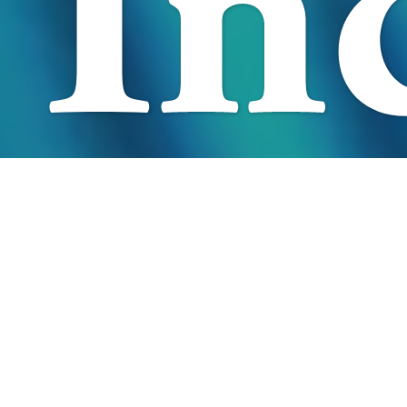
In
In